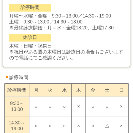
診療時間
月曜〜水曜・金曜 9:30～13:00／14:30～19:00
土曜 9:30～13:00／14:30～18:00
※最終診療開始：月～水・金曜18:20、土曜17:30
休診日
木曜・日曜・祝祭日
※祝日がある週の木曜日は診療日の場合もございます
ので電話にてご確認ください。
診療時間
診療時間
月
火
水
木
金
土
日
9:30～
○
○
○
×
○
○
×
13:00
14:30～
○
○
○
×
○
△
×
19:00